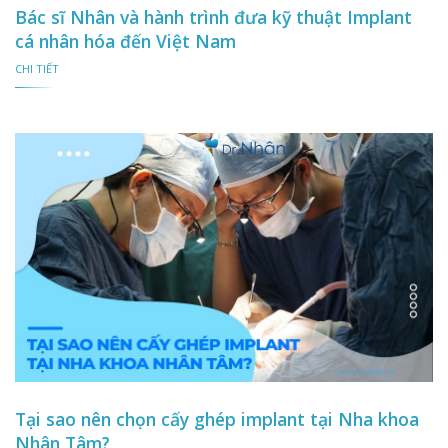
Bác sĩ Nhân và hành trình đưa kỹ thuật Implant
cá nhân hóa đến Việt Nam
CHI TIẾT
Tại sao nên chọn cấy ghép implant tại Nha khoa
Nhân Tâm?