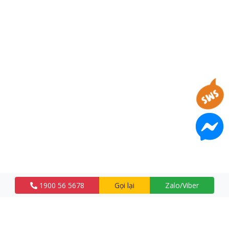
1900 56 5678
Gọi lại
Zalo/Viber