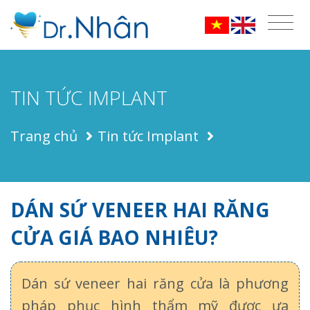
TIN TỨC IMPLANT
Trang chủ
Tin tức Implant
DÁN SỨ VENEER HAI RĂNG
CỬA GIÁ BAO NHIÊU?
Dán sứ veneer hai răng cửa là phương
pháp phục hình thẩm mỹ được ưa