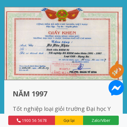
NĂM 1997
Tốt nghiệp loại giỏi trường Đại học Y
Dược TP. Hồ Chí Minh, là 1 trong 10
1900 56 5678
Gọi lại
Zalo/Viber
Bác sĩ được tuyển thẳng vào chương