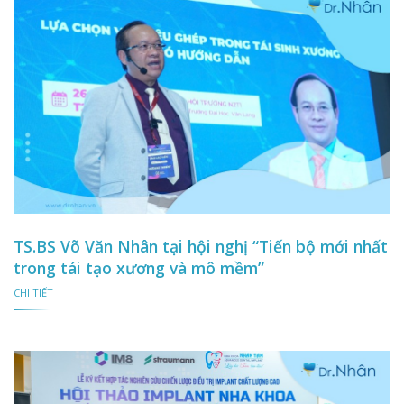
TS.BS Võ Văn Nhân tại hội nghị “Tiến bộ mới nhất
trong tái tạo xương và mô mềm”
CHI TIẾT