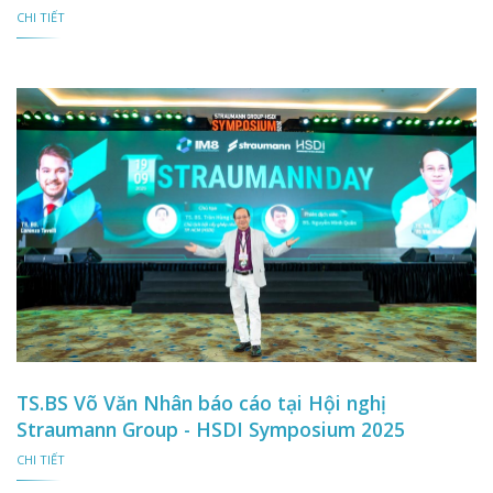
CHI TIẾT
TS.BS Võ Văn Nhân báo cáo tại Hội nghị
Straumann Group - HSDI Symposium 2025
CHI TIẾT