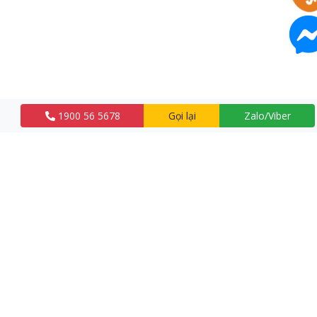
1900 56 5678
Gọi lại
Zalo/Viber