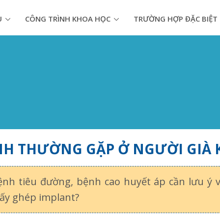
U
CÔNG TRÌNH KHOA HỌC
TRƯỜNG HỢP ĐẶC BIỆT
NH THƯỜNG GẶP Ở NGƯỜI GIÀ 
nh tiêu đường, bệnh cao huyết áp cần lưu ý v
ấy ghép implant?