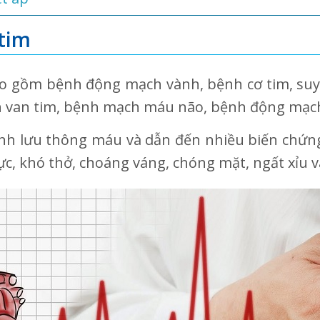
tim
 gồm bệnh động mạch vành, bệnh cơ tim, suy t
h van tim, bệnh mạch máu não, bệnh động mạch 
ình lưu thông máu và dẫn đến nhiều biến chứ
ực, khó thở, choáng váng, chóng mặt, ngất xỉu 