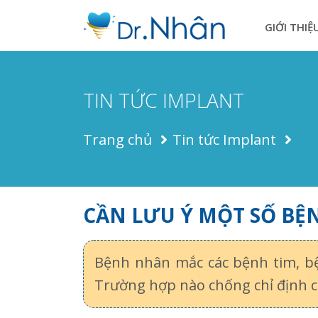
GIỚI THIỆ
TIN TỨC IMPLANT
Trang chủ
Tin tức Implant
CẦN LƯU Ý MỘT SỐ BỆ
Bệnh nhân mắc các bệnh tim, bệ
Trường hợp nào chống chỉ định c