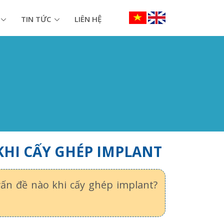
TIN TỨC
LIÊN HỆ
KHI CẤY GHÉP IMPLANT
ấn đề nào khi cấy ghép implant?