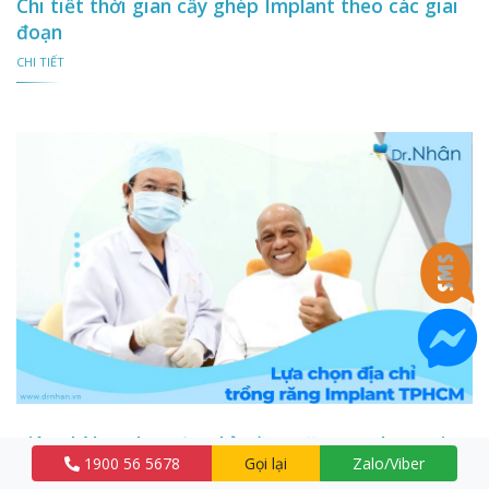
Chi tiết thời gian cấy ghép Implant theo các giai
đoạn
CHI TIẾT
Tiêu chí lựa chọn địa chỉ trồng răng Implant tại
1900 56 5678
Gọi lại
Zalo/Viber
TPHCM