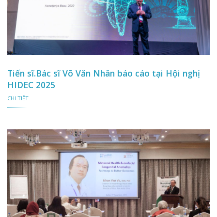
Tiến sĩ.Bác sĩ Võ Văn Nhân báo cáo tại Hội nghị
HIDEC 2025
CHI TIẾT