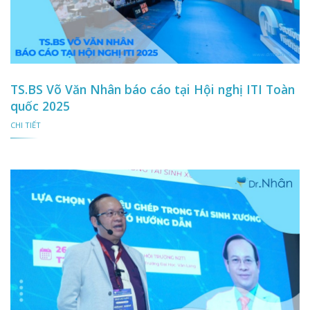
TS.BS Võ Văn Nhân báo cáo tại Hội nghị ITI Toàn
quốc 2025
CHI TIẾT