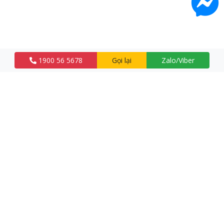
1900 56 5678
Gọi lại
Zalo/Viber