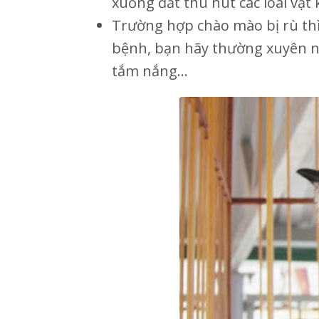
xuống đất thu hút các loài vật 
Trường hợp chào mào bị rù thì 
bệnh, bạn hãy thường xuyên n
tắm nắng…