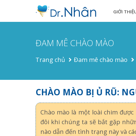
GIỚI THIỆ
ĐAM MÊ CHÀO MÀO
Trang chủ
Đam mê chào mào
CHÀO MÀO BỊ Ủ RŨ: N
Chào mào là một loài chim được n
đôi khi chúng ta sẽ bắt gặp nhữ
nào dẫn đến tình trạng này và cá