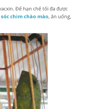
acxin. Để hạn chế tối đa được
 sóc chim chào mào
, ăn uống,