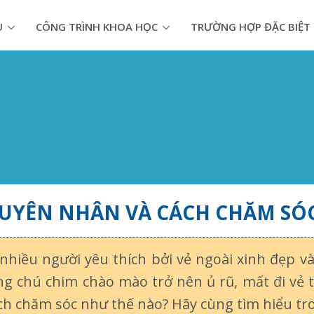
U
CÔNG TRÌNH KHOA HỌC
TRƯỜNG HỢP ĐẶC BIỆT
GUYÊN NHÂN VÀ CÁCH CHĂM SÓ
hiều người yêu thích bởi vẻ ngoài xinh đẹp và
ng chú chim chào mào trở nên ủ rũ, mất đi vẻ 
ch chăm sóc như thế nào? Hãy cùng tìm hiểu tro