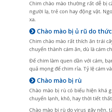
Chim chào mào thường rất dễ bị că
người lạ, trẻ con hay động vật. Ng
xa.
Chào mào bị ủ rũ do thứ
Chim chào mào rất thích ăn trái câ
chuyển thành cám ăn, dù là cám ch
Để chim làm quen dần với cám, bạn
quả mọng để chim rỉa. Tỷ lệ cám và
Chào mào bị rù
Chào mào bị rù có biểu hiện khá g
chuyển lạnh, khô, hay thời tiết th
Chào mào bị rù do virus gây nên, t