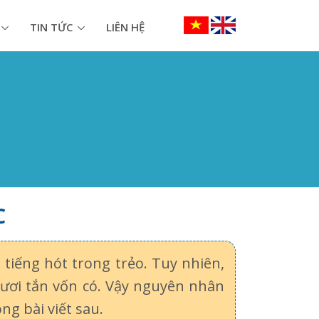
TIN TỨC
LIÊN HỆ
C
 tiếng hót trong trẻo. Tuy nhiên,
tươi tắn vốn có. Vậy nguyên nhân
ng bài viết sau.