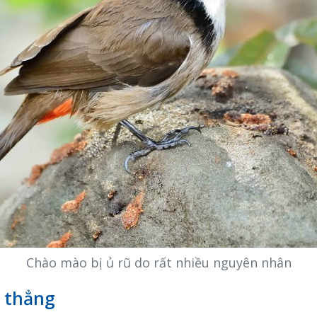
Chào mào bị ủ rũ do rất nhiều nguyên nhân
g thẳng