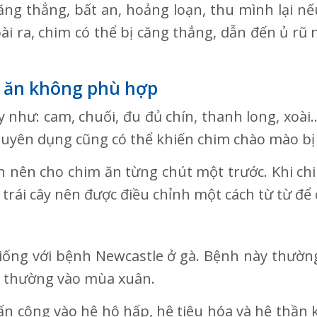
ng thẳng, bất an, hoảng loạn, thu mình lại n
oài ra, chim có thể bị căng thẳng, dẫn đến ủ r
c ăn không phù hợp
y như: cam, chuối, đu đủ chín, thanh long, xoài
uyên dụng cũng có thể khiến chim chào mào bị 
 nên cho chim ăn từng chút một trước. Khi ch
 trái cây nên được điều chỉnh một cách từ từ để
iống với bệnh Newcastle ở gà. Bệnh này thường 
ất thường vào mùa xuân.
ấn công vào hệ hô hấp, hệ tiêu hóa và hệ thần k