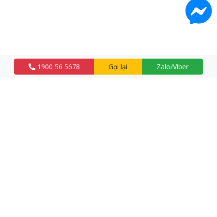
1900 56 5678
Gọi lại
Zalo/Viber