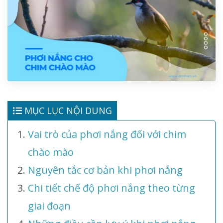
MỤC LỤC NỘI DUNG
Vai trò của phơi nắng đối với chim
chào mào
Nguyên tắc cơ bản khi phơi nắng
Chi tiết chế độ phơi nắng theo từng
giai đoạn