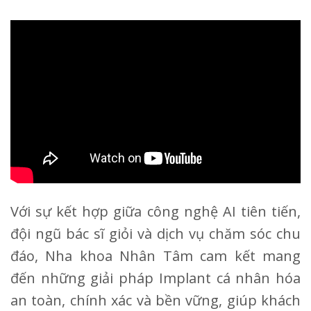
Với sự kết hợp giữa công nghệ AI tiên tiến,
đội ngũ bác sĩ giỏi và dịch vụ chăm sóc chu
đáo, Nha khoa Nhân Tâm cam kết mang
đến những giải pháp Implant cá nhân hóa
an toàn, chính xác và bền vững, giúp khách