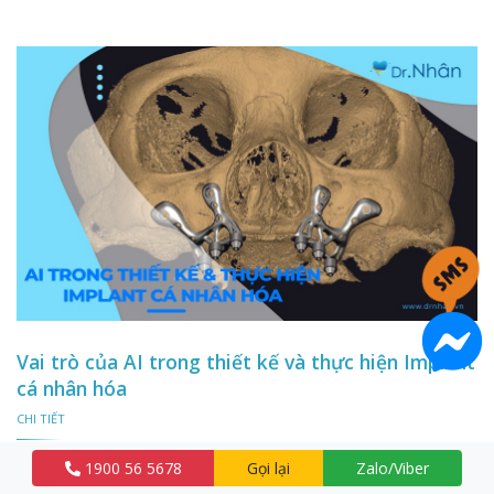
Vai trò của AI trong thiết kế và thực hiện Implant
cá nhân hóa
CHI TIẾT
1900 56 5678
Gọi lại
Zalo/Viber