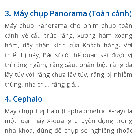
3. Máy chụp Panorama (Toàn cảnh)
Máy chụp Panorama cho phim chụp toàn
cảnh về cấu trúc răng, xương hàm xoang
hàm, dây thần kinh của Khách hàng. Với
thiết bị này, Bác sĩ có thể quan sát được vị
trí răng ngầm, răng sâu, phân biệt răng đã
lấy tủy với răng chưa lấy tủy, răng bị nhiễm
trùng, nha chu, răng giả…
4. Cephalo
Máy chụp Cephalo (Cephalometric X-ray) là
một loại máy X-quang chuyên dụng trong
nha khoa, dùng để chụp sọ nghiêng (hoặc