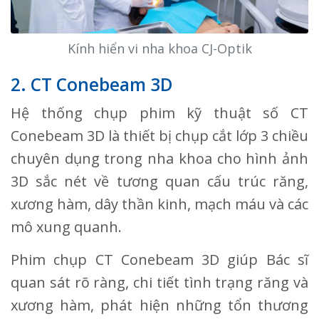
Kính hiển vi nha khoa CJ-Optik
2. CT Conebeam 3D
Hệ thống chụp phim kỹ thuật số CT
Conebeam 3D là thiết bị chụp cắt lớp 3 chiều
chuyên dụng trong nha khoa cho hình ảnh
3D sắc nét về tương quan cấu trúc răng,
xương hàm, dây thần kinh, mạch máu và các
mô xung quanh.
Phim chụp CT Conebeam 3D giúp Bác sĩ
quan sát rõ ràng, chi tiết tình trạng răng và
xương hàm, phát hiện những tổn thương