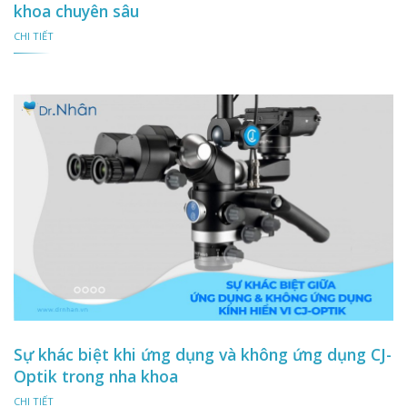
khoa chuyên sâu
CHI TIẾT
Sự khác biệt khi ứng dụng và không ứng dụng CJ-
Optik trong nha khoa
CHI TIẾT