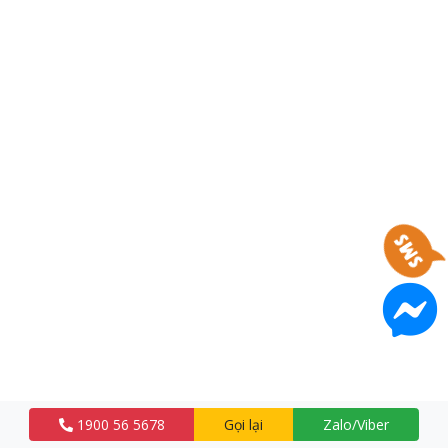
1900 56 5678
Gọi lại
Zalo/Viber