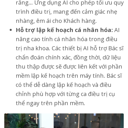
răng… Ứng dụng AI cho phép tối ưu quy
trình điều trị, mang đến cảm giác nhẹ
nhàng, êm ái cho Khách hàng.
Hỗ trợ lập kế hoạch cá nhân hóa:
AI
nâng cao tính cá nhân hóa trong điều
trị nha khoa. Các thiết bị AI hỗ trợ Bác sĩ
chẩn đoán chính xác, đồng thời, dữ liệu
thu thập được sẽ được liên kết với phần
mềm lập kế hoạch trên máy tính. Bác sĩ
có thể dễ dàng lập kế hoạch và điều
chỉnh phù hợp với từng ca điều trị cụ
thể ngay trên phần mềm.