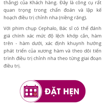
thẳng) của Khách hàng. Đây là công cụ rất
quan trọng trong chẩn đoán và lập kế
hoạch điều trị chỉnh nha (niềng răng).
Với phim chụp Cephalo, Bác sĩ có thể đánh
giá chính xác mức độ lệch khớp cắn, hàm
trên - hàm dưới, xác định khuynh hướng
phát triển của xương hàm và theo dõi tiến
trình điều trị chỉnh nha theo từng giai đoạn
điều trị.