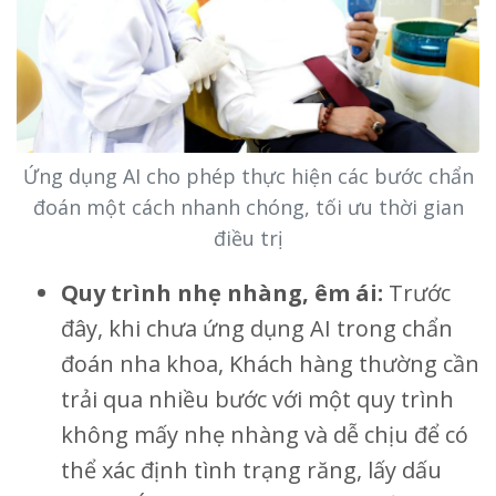
Ứng dụng AI cho phép thực hiện các bước chẩn
đoán một cách nhanh chóng, tối ưu thời gian
điều trị
Quy trình nhẹ nhàng, êm ái:
Trước
đây, khi chưa ứng dụng AI trong chẩn
đoán nha khoa, Khách hàng thường cần
trải qua nhiều bước với một quy trình
không mấy nhẹ nhàng và dễ chịu để có
thể xác định tình trạng răng, lấy dấu