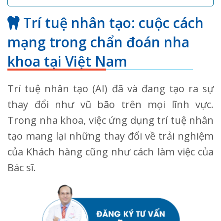
Trí tuệ nhân tạo: cuộc cách
mạng trong chẩn đoán nha
khoa tại Việt Nam
Trí tuệ nhân tạo (AI) đã và đang tạo ra sự
thay đổi như vũ bão trên mọi lĩnh vực.
Trong nha khoa, việc ứng dụng trí tuệ nhân
tạo mang lại những thay đổi về trải nghiệm
của Khách hàng cũng như cách làm việc của
Bác sĩ.