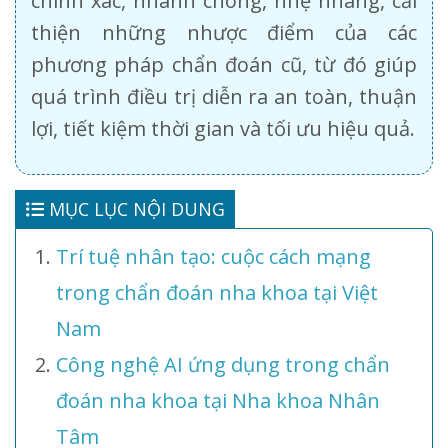
chính xác, nhanh chóng, nhẹ nhàng, cải
thiện những nhược điểm của các
phương pháp chẩn đoán cũ, từ đó giúp
quá trình điều trị diễn ra an toàn, thuận
lợi, tiết kiệm thời gian và tối ưu hiệu quả.
MỤC LỤC NỘI DUNG
Trí tuệ nhân tạo: cuộc cách mạng
trong chẩn đoán nha khoa tại Việt
Nam
Công nghệ AI ứng dụng trong chẩn
đoán nha khoa tại Nha khoa Nhân
Tâm