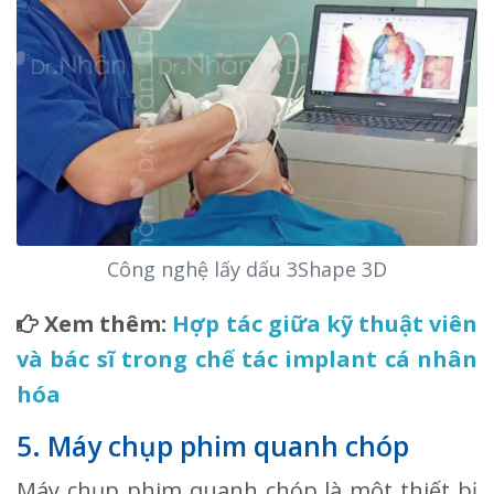
Công nghệ lấy dấu 3Shape 3D
Xem thêm:
Hợp tác giữa kỹ thuật viên
và bác sĩ trong chế tác implant cá nhân
hóa
5. Máy chụp phim quanh chóp
Máy chụp phim quanh chóp là một thiết bị