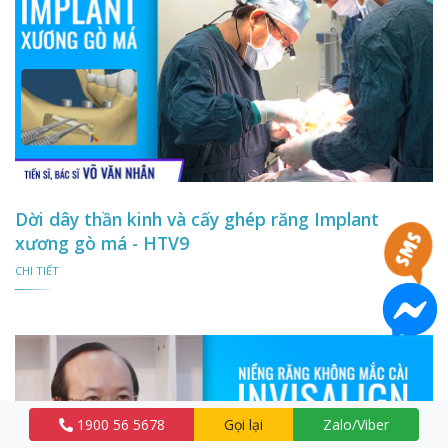
Dời dây thần kinh và cấy ghép răng Implant
xương gò má - HTV9
CHI TIẾT
1900 56 5678
Gọi lại
Zalo/Viber