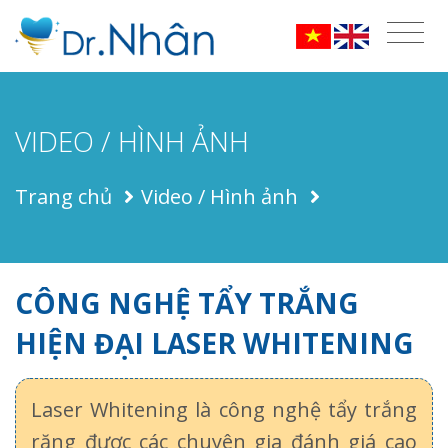
VIDEO / HÌNH ẢNH
Trang chủ
Video / Hình ảnh
CÔNG NGHỆ TẨY TRẮNG
HIỆN ĐẠI LASER WHITENING
Laser Whitening là công nghệ tẩy trắng
răng được các chuyên gia đánh giá cao