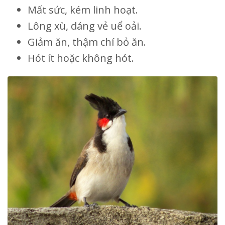
Mất sức, kém linh hoạt.
Lông xù, dáng vẻ uể oải.
Giảm ăn, thậm chí bỏ ăn.
Hót ít hoặc không hót.