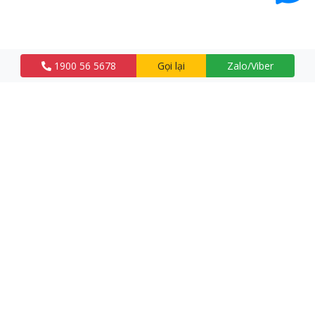
1900 56 5678
Gọi lại
Zalo/Viber