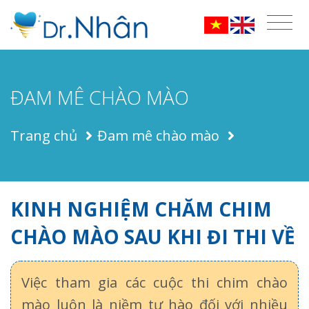
ĐAM MÊ CHÀO MÀO
Trang chủ
Đam mê chào mào
KINH NGHIỆM CHĂM CHIM
CHÀO MÀO SAU KHI ĐI THI VỀ
Việc tham gia các cuộc thi chim chào
mào luôn là niềm tự hào đối với nhiều