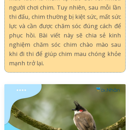
người chơi chim. Tuy nhiên, sau mỗi lần
thi đấu, chim thường bị kiệt sức, mất sức
lực và cần được chăm sóc đúng cách để
phục hồi. Bài viết này sẽ chia sẻ kinh
nghiệm chăm sóc chim chào mào sau
khi đi thi để giúp chim mau chóng khỏe
mạnh trở lại.