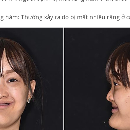
g hàm: Thường xảy ra do bị mất nhiều răng ở c