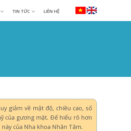
TIN TỨC
LIÊN HỆ
uy giảm về mật độ, chiều cao, số
ỹ của gương mặt. Để hiểu rõ hơn
iết này của Nha khoa Nhân Tâm.