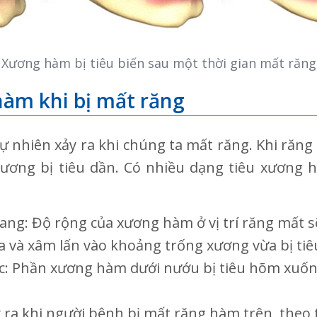
Xương hàm bị tiêu biến sau một thời gian mất răng
àm khi bị mất răng
ự nhiên xảy ra khi chúng ta mất răng. Khi răn
 xương bị tiêu dần. Có nhiều dạng tiêu xương 
g: Độ rộng của xương hàm ở vị trí răng mất sẽ 
ra và xâm lấn vào khoảng trống xương vừa bị tiê
c: Phần xương hàm dưới nướu bị tiêu hõm xuốn
ra khi người bệnh bị mất răng hàm trên, theo t