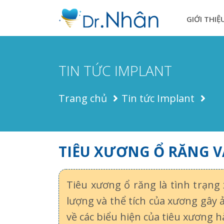
GIỚI THIỆ
TIN TỨC IMPLANT
Trang chủ
Tin tức Implant
TIÊU XƯƠNG Ổ RĂNG V
Tiêu xương ổ răng là tình trạng
lượng và thể tích của xương gâ
về các biểu hiện của tiêu xương 