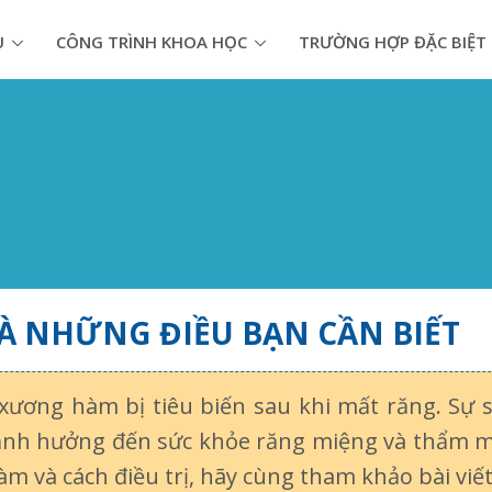
U
CÔNG TRÌNH KHOA HỌC
TRƯỜNG HỢP ĐẶC BIỆT
À NHỮNG ĐIỀU BẠN CẦN BIẾT
 xương hàm bị tiêu biến sau khi mất răng. Sự s
y ảnh hưởng đến sức khỏe răng miệng và thẩm m
hàm và cách điều trị, hãy cùng tham khảo bài v