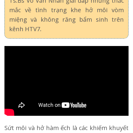
Ts.Bs Võ Văn Nhân giải đáp những thắc
mắc về tình trạng khe hở môi vòm
miệng và không răng bẩm sinh trên
kênh HTV7.
Sứt môi và hở hàm ếch là các khiếm khuyết