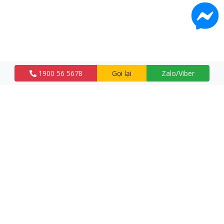
1900 56 5678
Gọi lại
Zalo/Viber