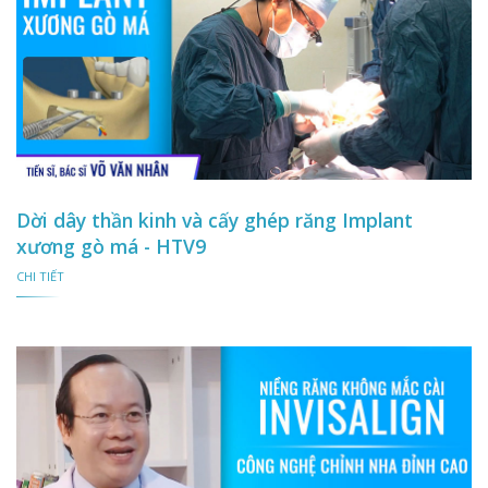
Dời dây thần kinh và cấy ghép răng Implant
xương gò má - HTV9
CHI TIẾT