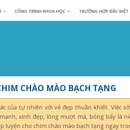
U
CÔNG TRÌNH KHOA HỌC
TRƯỜNG HỢP ĐẶC BIỆT
 CHIM CHÀO MÀO BẠCH TẠNG
ác của tự nhiên với vẻ đẹp thuần khiết. Việc 
mạnh, xinh đẹp, lông mượt mà, bóng bẩy là 
p luyện cho chim chào mào bạch tạng ngay trong