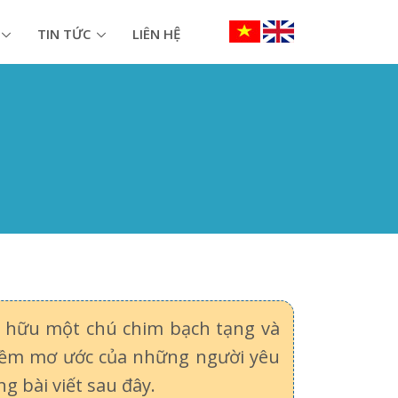
TIN TỨC
LIÊN HỆ
sở hữu một chú chim bạch tạng và
niềm mơ ước của những người yêu
 bài viết sau đây.