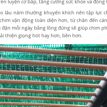
èn luyện cơ bắp, tăng cường sức khỏe và đồng t
ào lâu năm thường khuyến khích nên tập lực 
 chim vận động toàn diện hơn, từ chân đến cán
 đặn mỗi ngày bằng lồng đứng sẽ giúp chim phát
ải thiện giọng hót hay hơn, bền hơn.