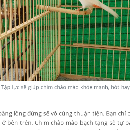
Tập lực sẽ giúp chim chào mào khỏe mạnh, hót hay
bằng lồng đứng sẽ vô cùng thuận tiện. Bạn chỉ
 ở bên trên. Chim chào mào bạch tạng sẽ tự b