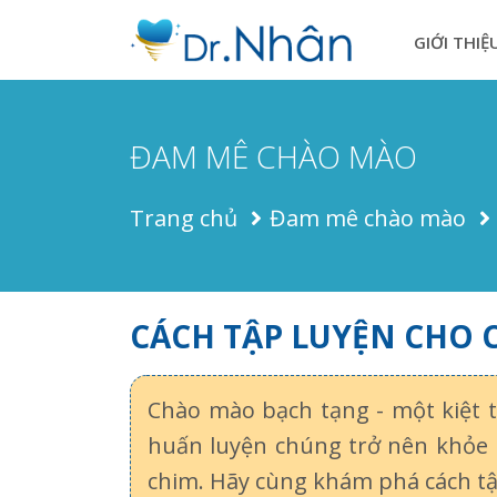
GIỚI THIỆ
ĐAM MÊ CHÀO MÀO
Trang chủ
Đam mê chào mào
CÁCH TẬP LUYỆN CHO
Chào mào bạch tạng - một kiệt t
huấn luyện chúng trở nên khỏe 
chim. Hãy cùng khám phá cách tậ