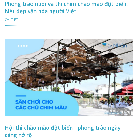
Phong trào nuôi và thi chim chào mào đột biến:
Nét đẹp văn hóa người Việt
CHI TIẾT
Hội thi chào mào đột biến - phong trào ngày
càng nở rộ