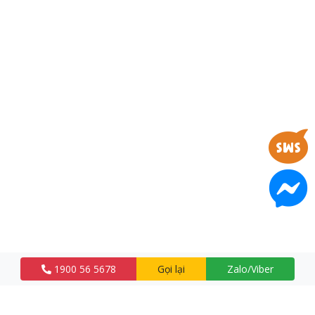
1900 56 5678
Gọi lại
Zalo/Viber