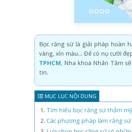
Bọc răng sứ là giải pháp hoàn 
vàng, xỉn màu… Để có nụ cười đẹ
TPHCM
, Nha khoa Nhân Tâm sẽ 
tin.
MỤC LỤC NỘI DUNG
Tìm hiểu bọc răng sứ thẩm mỹ l
Các phương pháp làm răng sứ
Lựa chọn bọc răng sứ có nhữn