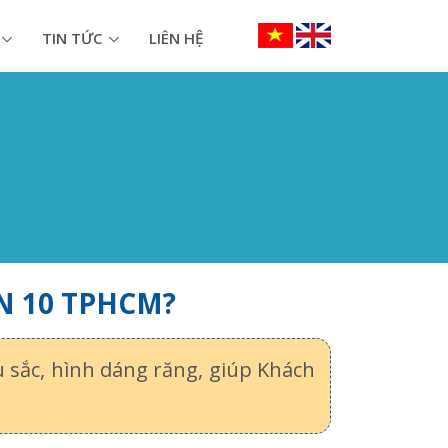
TIN TỨC
LIÊN HỆ
N 10 TPHCM?
 sắc, hình dáng răng, giúp Khách