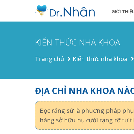
GIỚI THIỆ
KIẾN THỨC NHA KHOA
Trang chủ
Kiến thức nha khoa
ĐỊA CHỈ NHA KHOA NÀO
Bọc răng sứ là phương pháp phục
hàng sở hữu nụ cười rạng rỡ tự ti