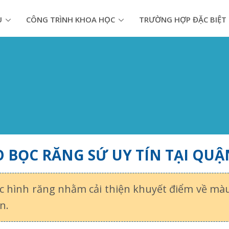
U
CÔNG TRÌNH KHOA HỌC
TRƯỜNG HỢP ĐẶC BIỆT
 BỌC RĂNG SỨ UY TÍN TẠI QUẬ
 hình răng nhằm cải thiện khuyết điểm về màu
n.