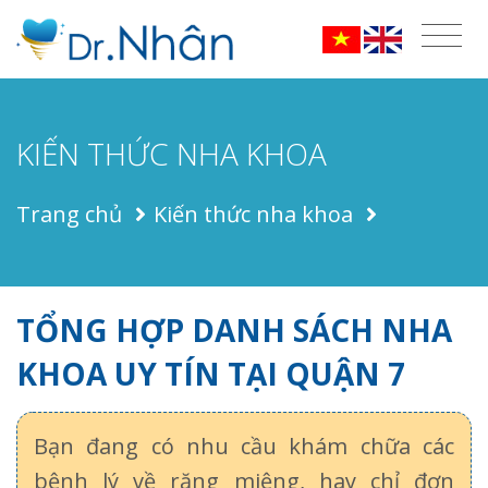
KIẾN THỨC NHA KHOA
Trang chủ
Kiến thức nha khoa
TỔNG HỢP DANH SÁCH NHA
KHOA UY TÍN TẠI QUẬN 7
Bạn đang có nhu cầu khám chữa các
bệnh lý về răng miệng, hay chỉ đơn