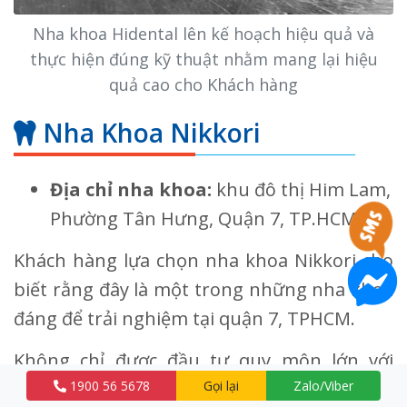
Nha khoa Hidental lên kế hoạch hiệu quả và
thực hiện đúng kỹ thuật nhằm mang lại hiệu
quả cao cho Khách hàng
Nha Khoa Nikkori
Địa chỉ nha khoa:
khu đô thị Him Lam,
Phường Tân Hưng, Quận 7, TP.HCM.
Khách hàng lựa chọn nha khoa Nikkori cho
biết rằng đây là một trong những nha khoa
đáng để trải nghiệm tại quận 7, TPHCM.
Không chỉ được đầu tư quy môn lớn với
1900 56 5678
Gọi lại
Zalo/Viber
không gian hiện đại, sang trọng, thoáng