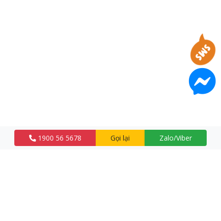
1900 56 5678
Gọi lại
Zalo/Viber