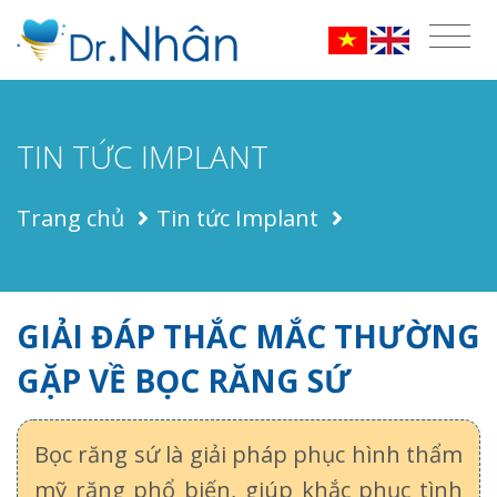
TIN TỨC IMPLANT
Trang chủ
Tin tức Implant
GIẢI ĐÁP THẮC MẮC THƯỜNG
GẶP VỀ BỌC RĂNG SỨ
Bọc răng sứ là giải pháp phục hình thẩm
mỹ răng phổ biến, giúp khắc phục tình