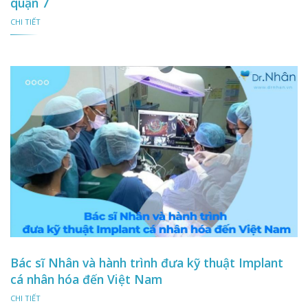
quận 7
CHI TIẾT
Bác sĩ Nhân và hành trình đưa kỹ thuật Implant
cá nhân hóa đến Việt Nam
CHI TIẾT