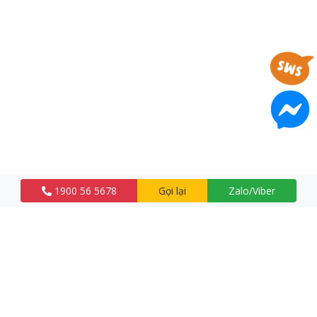
1900 56 5678
Gọi lại
Zalo/Viber