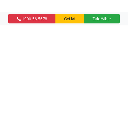
1900 56 5678
Gọi lại
Zalo/Viber