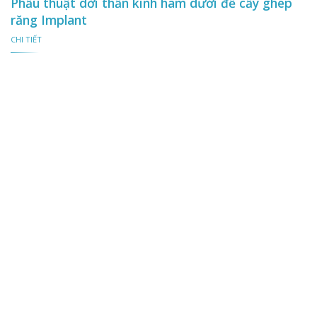
Phẫu thuật dời thần kinh hàm dưới để cấy ghép
răng Implant
CHI TIẾT