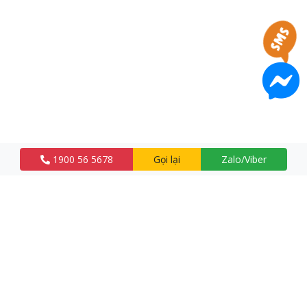
1900 56 5678
Gọi lại
Zalo/Viber