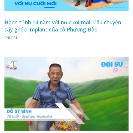
Hành trình 14 năm với nụ cười mới: Câu chuyện
cấy ghép Implant của cô Phượng Đào
CHI TIẾT